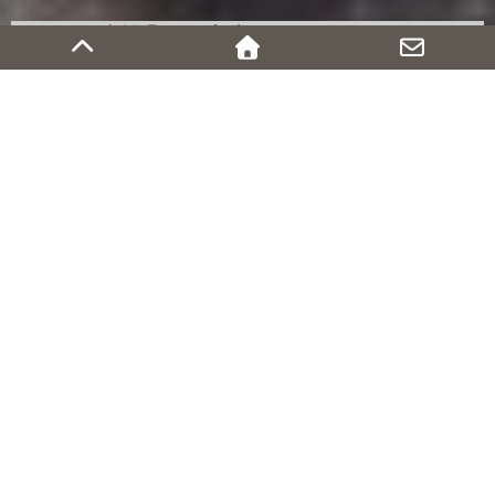
←Works（建築作品）トップに戻る
矩勾配の家［別荘］
別荘
白馬村
2010年
薪ストーブ, 吹抜け
多雪地域であるため自然落雪に対応できるようにした急勾配のシン
プルな切妻屋根が特徴、その内部空間をフルに使い２階部分のほぼ
半分は吹抜け、残りの半分は斜め天井の空間。計算上３ｍの積雪荷
重を負担する登り梁は等間隔に繰り返して配置され、その連続性は
力強く美しい。