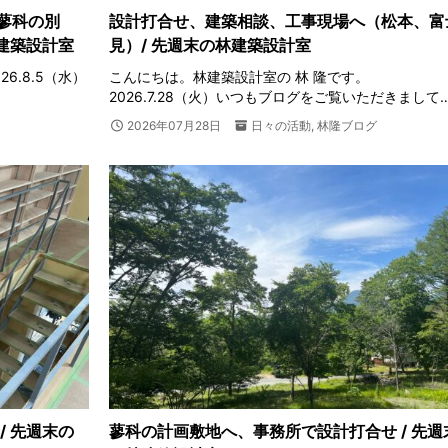
蓼科の別
設計打合せ、建築相談、工事現場へ（松本、富
林建築設計室
見）/ 先週末の林建築設計室
6.8.5（水）
こんにちは。林建築設計室の 林 隆です。
2026.7.28（火）いつもブログをご覧いただきまして
2026年07月28日
日々の活動
,
林隆ブログ
/ 先週末の
蓼科の計画敷地へ、事務所で設計打合せ / 先週