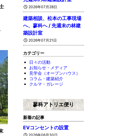
士
2026年07月28日
建築相談、松本の工事現場
へ、蓼科へ / 先週末の林建
…
築設計室
2026年07月21日
カテゴリー
日々の活動
お知らせ・メディア
見学会（オープンハウス）
コラム・建築紹介
クルマ・ガレージ
蓼科アトリエ便り
新着の記事
EVコンセントの設置
末
2026年06月30日