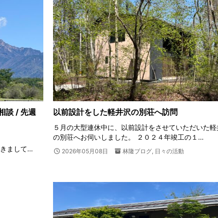
談 / 先週
以前設計をした軽井沢の別荘へ訪問
５月の大型連休中に、以前設計をさせていただいた軽
の別荘へお伺いしました。 ２０２４年竣工の１…
だきまして…
2026年05月08日
林隆ブログ
,
日々の活動