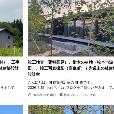
村）、工事
竣工検査（蓼科高原）、樹木の材検（松本市波
の林建築設計
田）、竣工写真撮影（高森町） / 先週末の林建
設計室
こんにちは。林建築設計室の 林 隆です。
だきまして…
2026.5.19（火）いつもブログをご覧いただきまして
2026年05月19日
林隆ブログ
,
日々の活動