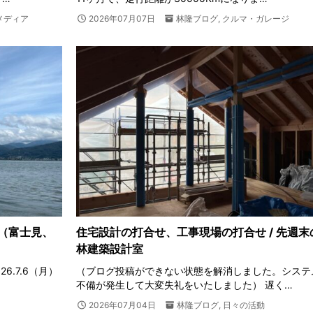
メディア
2026年07月07日
林隆ブログ
,
クルマ・ガレージ
（富士見、
住宅設計の打合せ、工事現場の打合せ / 先週末
林建築設計室
6.7.6（月）
（ブログ投稿ができない状態を解消しました。システ
不備が発生して大変失礼をいたしました） 遅く…
2026年07月04日
林隆ブログ
,
日々の活動