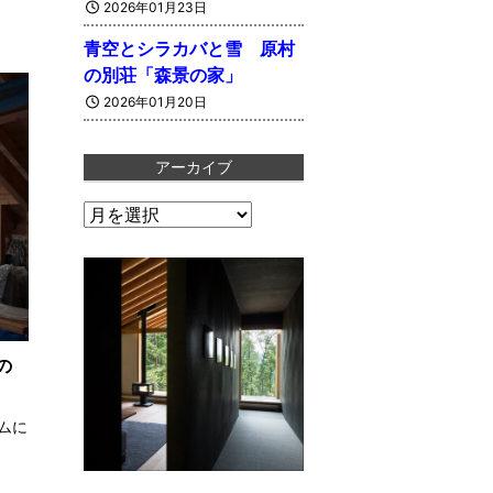
2026年01月23日
青空とシラカバと雪 原村
の別荘「森景の家」
2026年01月20日
アーカイブ
ア
ー
カ
イ
の
ブ
ムに