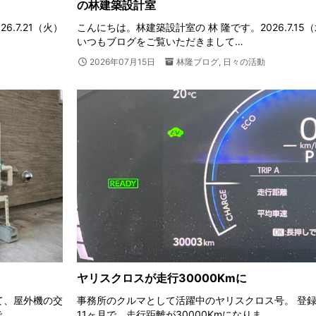
の林建築設計室
.7.21（火）
こんにちは。林建築設計室の 林 隆です。2026.7.15
いつもブログをご覧いただきまして…
2026年07月15日
林隆ブログ
,
日々の活動
ヤリスクロスが走行30000Kmに
て、屋外機の交
事務所のクルマとして活躍中のヤリスクロス号。 登
で…
11ヶ月で、走行距離が30000Kmになりま…