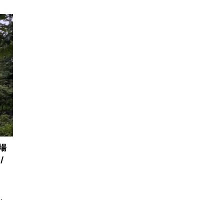
場
/
…