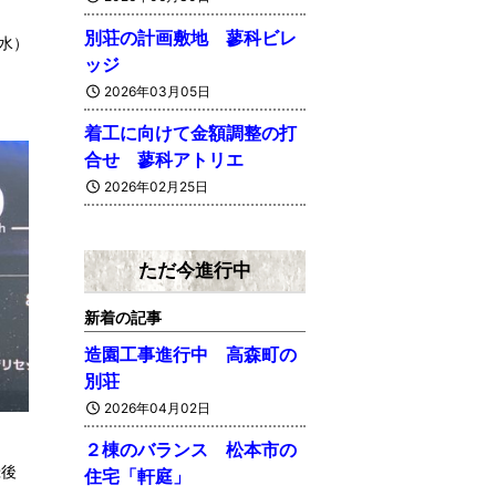
別荘の計画敷地 蓼科ビレ
（水）
ッジ
2026年03月05日
着工に向けて金額調整の打
合せ 蓼科アトリエ
2026年02月25日
ただ今進行中
新着の記事
造園工事進行中 高森町の
別荘
2026年04月02日
２棟のバランス 松本市の
録後
住宅「軒庭」