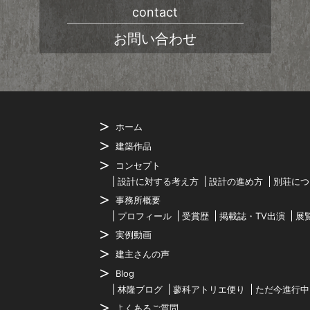
contact
お問い合わせ
ホーム
建築作品
コンセプト
設計に対する考え方
設計の進め方
別荘につ
事務所概要
プロフィール
受賞歴
掲載誌・TV出演
展
実例動画
建主さんの声
Blog
林隆ブログ
蓼科アトリエ便り
ただ今進行中
よくあるご質問