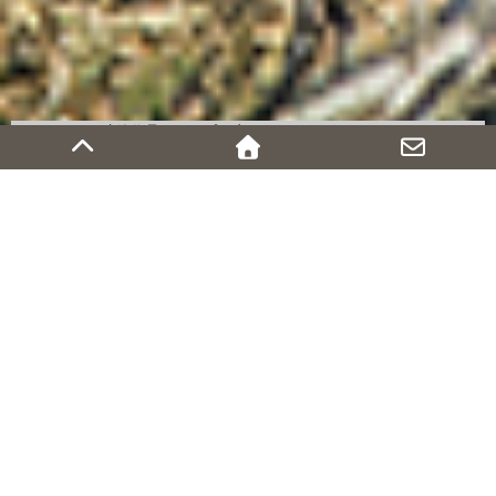
←Works（建築作品）トップに戻る
白馬三山を臨む家［別荘］
別荘
白馬村
2014年
薪ストーブ, スキップフロアー, 吹抜け
設計から竣工までのプロセスをブログでご紹介しています。