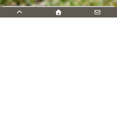
←Works（建築作品）トップに戻る
川辺のコートハウス
住宅
松本市
2016年
ガレージ, コートハウス
設計から竣工までのプロセスをブログでご紹介しています。
④ 竣工
ブログへ
③ 上棟
ブログへ
② 着工
ブログへ
① 設計完了
ブログへ