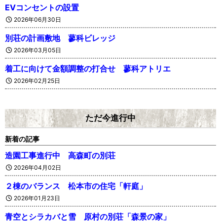
EVコンセントの設置
2026年06月30日
別荘の計画敷地 蓼科ビレッジ
2026年03月05日
着工に向けて金額調整の打合せ 蓼科アトリエ
2026年02月25日
ただ今進行中
新着の記事
造園工事進行中 高森町の別荘
2026年04月02日
２棟のバランス 松本市の住宅「軒庭」
2026年01月23日
青空とシラカバと雪 原村の別荘「森景の家」