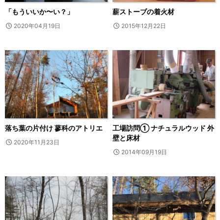
「もういいか〜い？」
薪ストーブの着火材
2020年04月19日
2015年12月22日
落ち葉の片付け 蓼科のアトリエ
工場訪問① ナチュラルウッド 外
壁と床材
2020年11月23日
2014年09月19日