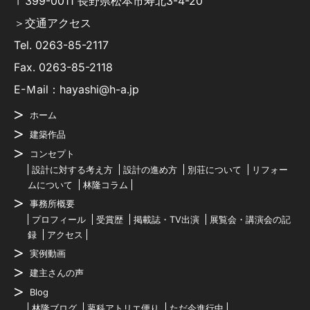
〒399-0011 長野県松本市寿北3-4-20
＞交通アクセス
Tel.
0263-85-2117
Fax. 0263-85-2118
E-Ｍail：hayashi@h-a.jp
ホーム
建築作品
コンセプト
設計に対する考え方
設計の進め方
別荘について
リフォー
ムについて
林隆コラム
事務所概要
プロフィール
受賞歴
掲載誌・TV出演
展覧会・講演会の記
録
アクセス
実例動画
建主さんの声
Blog
林隆ブログ
蓼科アトリエ便り
ただ今進行中