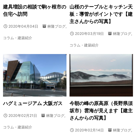
建具増設の相談で駒ヶ根市の
山桜のテーブルとキッチン天
住宅へ訪問
板：導管がポイントです【建
主さんからの写真】
2020年04月04日
林隆ブログ
,
2020年03月19日
林隆ブログ
,
コラム・建築紹介
コラム・建築紹介
ハグミュージアム 大阪ガス
今朝の峰の原高原（長野県須
坂市）雲海が見えます【建主
2020年02月21日
林隆ブログ
,
さんからの写真】
コラム・建築紹介
2020年02月14日
林隆ブログ
,