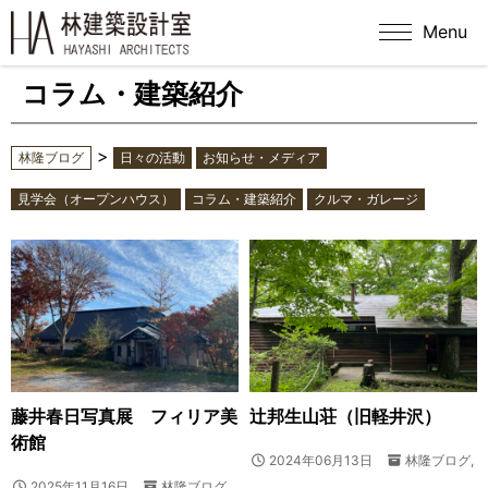
Menu
コラム・建築紹介
>
林隆ブログ
日々の活動
お知らせ・メディア
見学会（オープンハウス）
コラム・建築紹介
クルマ・ガレージ
藤井春日写真展 フィリア美
辻邦生山荘（旧軽井沢）
術館
2024年06月13日
林隆ブログ
,
2025年11月16日
林隆ブログ
,