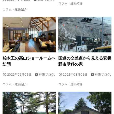
コラム・建築紹介
コラム・建築紹介
柏木工の高山ショールームへ
国道の交差点から見える安曇
訪問
野市明科の家
2022年05月09日
林隆ブログ
,
2022年03月05日
林隆ブログ
,
コラム・建築紹介
コラム・建築紹介