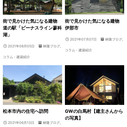
街で見かけた気になる建物
街で見かけた気になる建物
道の駅「ビーナスライン蓼科
伊那市
湖」
2021年07月07日
林隆ブログ
,
2021年08月05日
林隆ブログ
,
コラム・建築紹介
コラム・建築紹介
松本市内の住宅へ訪問
GWの白馬村【建主さんから
の写真】
2021年06月13日
林隆ブログ
,