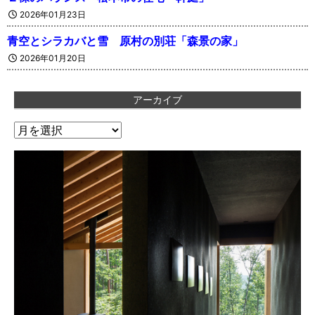
2026年01月23日
青空とシラカバと雪 原村の別荘「森景の家」
2026年01月20日
アーカイブ
ア
ー
カ
イ
ブ