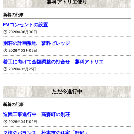
蓼科アトリエ便り
新着の記事
EVコンセントの設置
2026年06月30日
別荘の計画敷地 蓼科ビレッジ
2026年03月05日
着工に向けて金額調整の打合せ 蓼科アトリエ
2026年02月25日
ただ今進行中
新着の記事
造園工事進行中 高森町の別荘
2026年04月02日
２棟のバランス 松本市の住宅「軒庭」