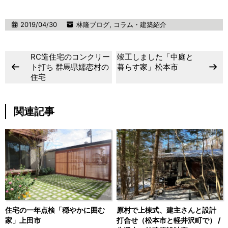
2019/04/30
林隆ブログ
,
コラム・建築紹介
RC造住宅のコンクリー
竣工しました「中庭と
ト打ち 群馬県嬬恋村の
暮らす家」松本市
住宅
関連記事
住宅の一年点検「穏やかに囲む
原村で上棟式、建主さんと設計
家」上田市
打合せ（松本市と軽井沢町で） /