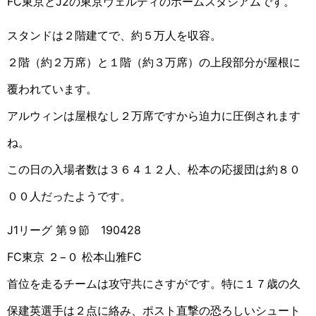
FC東京とJ2の東京ヴェルディのホームスタジアムです。
スタンドは２階建てで、約５万人を収容。
２階（約２万席）と１階（約３万席）の上段部分が屋根に
覆われています。
アルウィンは屋根なし２万席ですから迫力に圧倒されます
ね。
この日の入場者数は３６４１２人、松本の応援団は約８０
００人だったようです。
J1リーグ 第９節 190428
FC東京 ２−０ 松本山雅FC
首位を走るチームは攻守共にさすがです。特に１７歳の久
保建英選手は２点に絡み、ポスト直撃の恐ろしいシュート