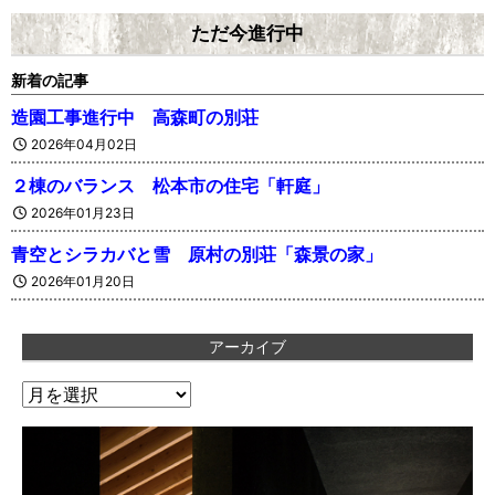
ただ今進行中
新着の記事
造園工事進行中 高森町の別荘
2026年04月02日
２棟のバランス 松本市の住宅「軒庭」
2026年01月23日
青空とシラカバと雪 原村の別荘「森景の家」
2026年01月20日
アーカイブ
ア
ー
カ