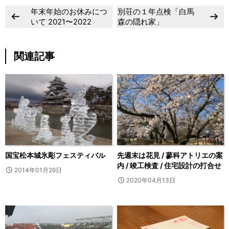
年末年始のお休みにつ
別荘の１年点検「白馬
いて 2021〜2022
森の隠れ家」
関連記事
国宝松本城氷彫フェスティバル
先週末は花見 / 蓼科アトリエの案
内 / 竣工検査 / 住宅設計の打合せ
2014年01月26日
2020年04月13日