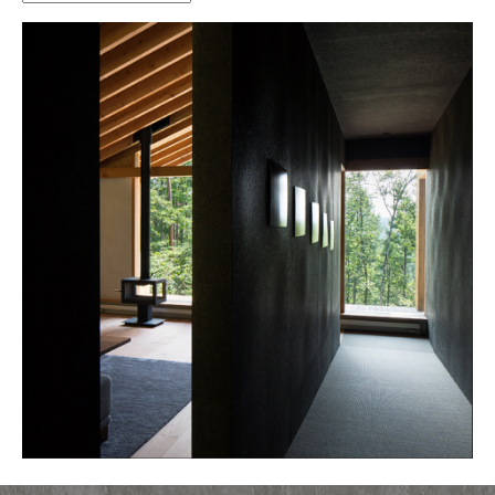
ー
カ
イ
ブ