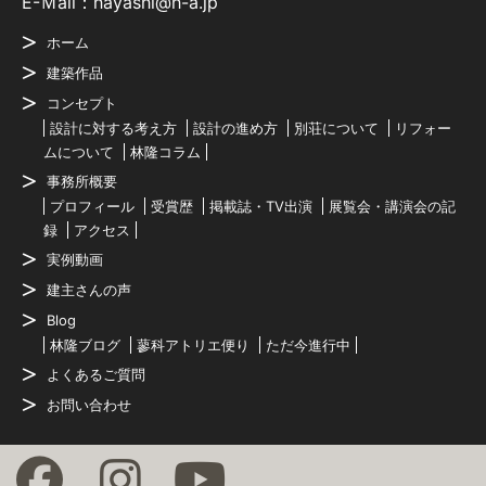
E-Ｍail：hayashi@h-a.jp
ホーム
建築作品
コンセプト
設計に対する考え方
設計の進め方
別荘について
リフォー
ムについて
林隆コラム
事務所概要
プロフィール
受賞歴
掲載誌・TV出演
展覧会・講演会の記
録
アクセス
実例動画
建主さんの声
Blog
林隆ブログ
蓼科アトリエ便り
ただ今進行中
よくあるご質問
お問い合わせ