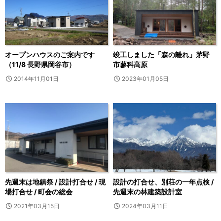
オープンハウスのご案内です
竣工しました「森の離れ」茅野
（11/8 長野県岡谷市）
市蓼科高原
2014年11月01日
2023年01月05日
先週末は地鎮祭 / 設計打合せ / 現
設計の打合せ、別荘の一年点検 /
場打合せ / 町会の総会
先週末の林建築設計室
2021年03月15日
2024年03月11日