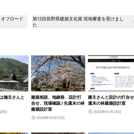
 オフロード
第12回長野県建築文化賞 現地審査を受けまし
た
は施主さんと
建築相談、地鎮祭、設計打
建主さんと設計の打合せ 
合せ、現場確認 / 先週末の林
週末の林建築設計室
建築設計室
29日
2025年01月14日
2026年04月13日