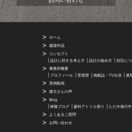
ホーム
建築作品
コンセプト
設計に対する考え方
設計の進め方
別荘につ
事務所概要
プロフィール
受賞歴
掲載誌・TV出演
展
実例動画
建主さんの声
Blog
林隆ブログ
蓼科アトリエ便り
ただ今進行中
よくあるご質問
お問い合わせ