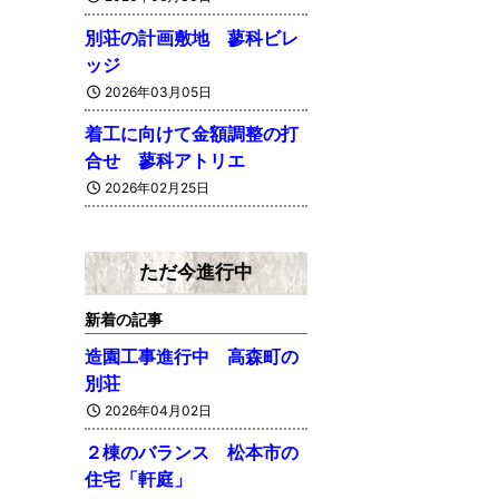
別荘の計画敷地 蓼科ビレ
ッジ
2026年03月05日
着工に向けて金額調整の打
合せ 蓼科アトリエ
2026年02月25日
ただ今進行中
新着の記事
造園工事進行中 高森町の
別荘
2026年04月02日
２棟のバランス 松本市の
住宅「軒庭」