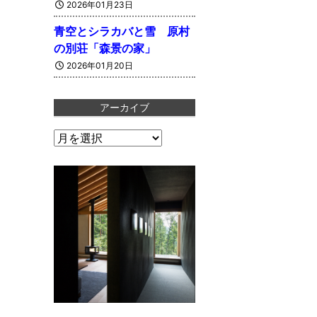
2026年01月23日
青空とシラカバと雪 原村
の別荘「森景の家」
2026年01月20日
アーカイブ
ア
ー
カ
イ
ブ