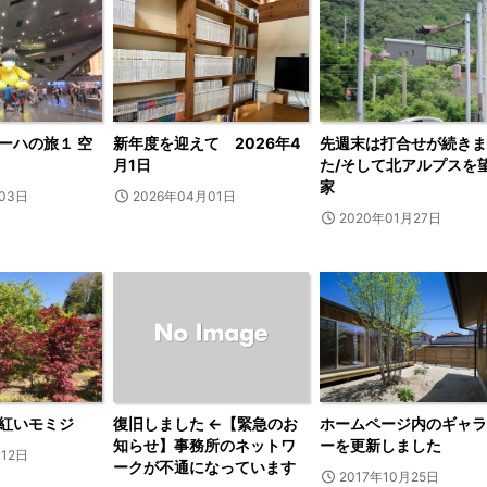
ーハの旅１ 空
新年度を迎えて 2026年4
先週末は打合せが続きま
月1日
た/そして北アルプスを
家
月03日
2026年04月01日
2020年01月27日
紅いモミジ
復旧しました ←【緊急のお
ホームページ内のギャラ
知らせ】事務所のネットワ
ーを更新しました
月12日
ークが不通になっています
2017年10月25日