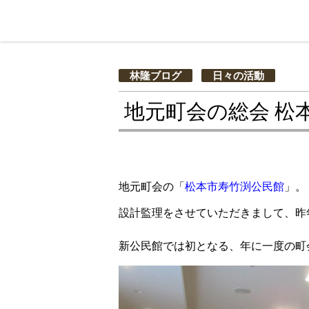
林隆ブログ
日々の活動
地元町会の総会 松
地元町会の「
松本市寿竹渕公民館
」。
設計監理をさせていただきまして、昨
新公民館では初となる、年に一度の町会