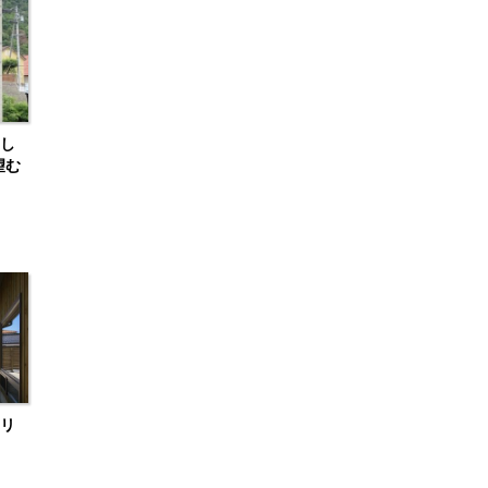
し
望む
リ