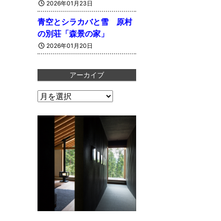
2026年01月23日
青空とシラカバと雪 原村
の別荘「森景の家」
2026年01月20日
アーカイブ
ア
ー
カ
イ
ブ