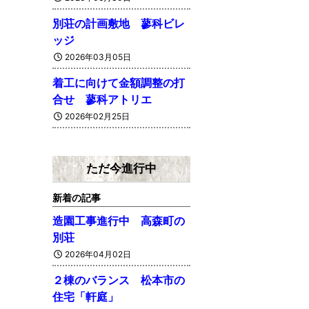
別荘の計画敷地 蓼科ビレ
ッジ
2026年03月05日
着工に向けて金額調整の打
合せ 蓼科アトリエ
2026年02月25日
ただ今進行中
新着の記事
造園工事進行中 高森町の
別荘
2026年04月02日
２棟のバランス 松本市の
住宅「軒庭」