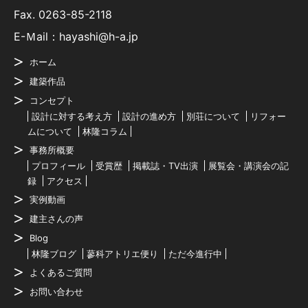
Fax. 0263-85-2118
E-Ｍail：hayashi@h-a.jp
ホーム
建築作品
コンセプト
設計に対する考え方
設計の進め方
別荘について
リフォー
ムについて
林隆コラム
事務所概要
プロフィール
受賞歴
掲載誌・TV出演
展覧会・講演会の記
録
アクセス
実例動画
建主さんの声
Blog
林隆ブログ
蓼科アトリエ便り
ただ今進行中
よくあるご質問
お問い合わせ