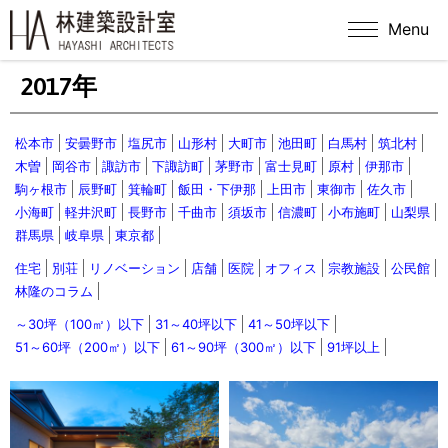
Menu
2017年
松本市
安曇野市
塩尻市
山形村
大町市
池田町
白馬村
筑北村
木曽
岡谷市
諏訪市
下諏訪町
茅野市
富士見町
原村
伊那市
駒ヶ根市
辰野町
箕輪町
飯田・下伊那
上田市
東御市
佐久市
小海町
軽井沢町
長野市
千曲市
須坂市
信濃町
小布施町
山梨県
群馬県
岐阜県
東京都
住宅
別荘
リノベーション
店舗
医院
オフィス
宗教施設
公民館
林隆のコラム
～30坪（100㎡）以下
31～40坪以下
41～50坪以下
51～60坪（200㎡）以下
61～90坪（300㎡）以下
91坪以上