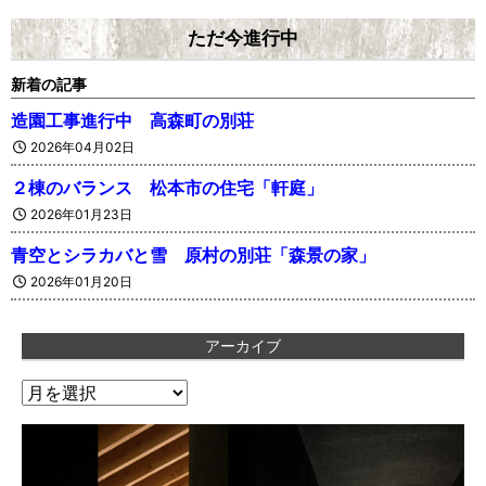
ただ今進行中
新着の記事
造園工事進行中 高森町の別荘
2026年04月02日
２棟のバランス 松本市の住宅「軒庭」
2026年01月23日
青空とシラカバと雪 原村の別荘「森景の家」
2026年01月20日
アーカイブ
ア
ー
カ