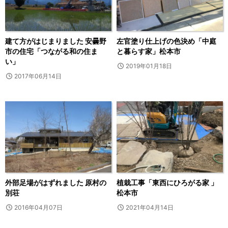
建て方がはじまりました 安曇野
左官塗り仕上げの色決め「中庭
市の住宅「つながる和の住ま
と暮らす家」松本市
い」
2019年01月18日
2017年06月14日
外部足場がはずれました 原村の
植栽工事「東西にひろがる家 」
別荘
松本市
2016年04月07日
2021年04月14日