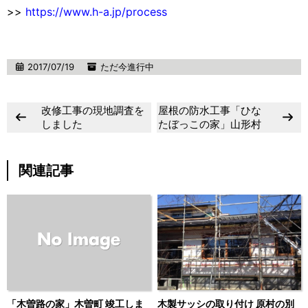
>>
https://www.h-a.jp/process
2017/07/19
ただ今進行中
改修工事の現地調査を
屋根の防水工事「ひな
しました
たぼっこの家」山形村
関連記事
「木曽路の家」木曽町 竣工しま
木製サッシの取り付け 原村の別