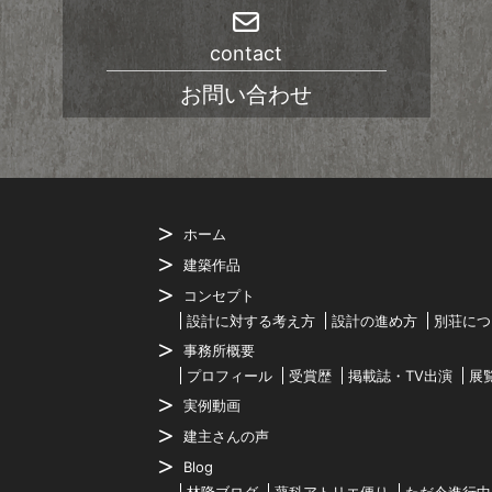
contact
お問い合わせ
ホーム
建築作品
コンセプト
設計に対する考え方
設計の進め方
別荘につ
事務所概要
プロフィール
受賞歴
掲載誌・TV出演
展
実例動画
建主さんの声
Blog