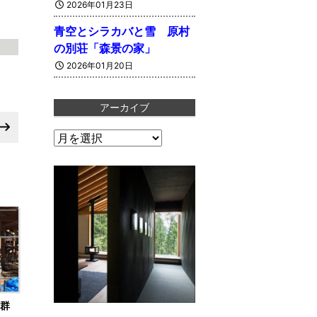
2026年01月23日
青空とシラカバと雪 原村
の別荘「森景の家」
2026年01月20日
アーカイブ
ア
ー
カ
イ
ブ
群