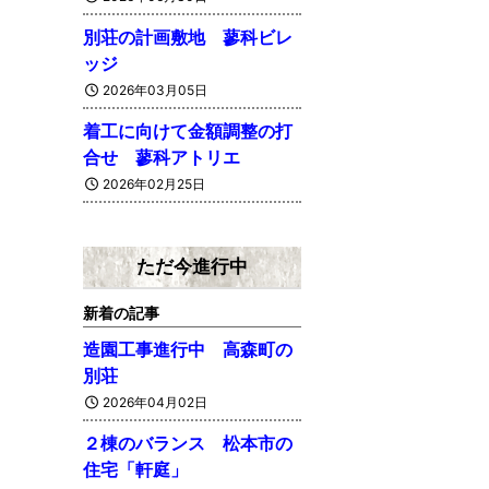
別荘の計画敷地 蓼科ビレ
ッジ
2026年03月05日
着工に向けて金額調整の打
合せ 蓼科アトリエ
2026年02月25日
ただ今進行中
新着の記事
造園工事進行中 高森町の
別荘
2026年04月02日
２棟のバランス 松本市の
住宅「軒庭」