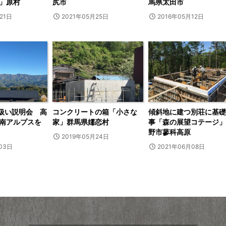
」原村
尻市
馬県太田市
21日
2021年05月25日
2016年05月12日
取扱い説明会 高
コンクリートの箱「小さな
傾斜地に建つ別荘に基礎
南アルプスを
家」群馬県嬬恋村
事「森の展望コテージ」
野市蓼科高原
2019年05月24日
03日
2021年06月08日