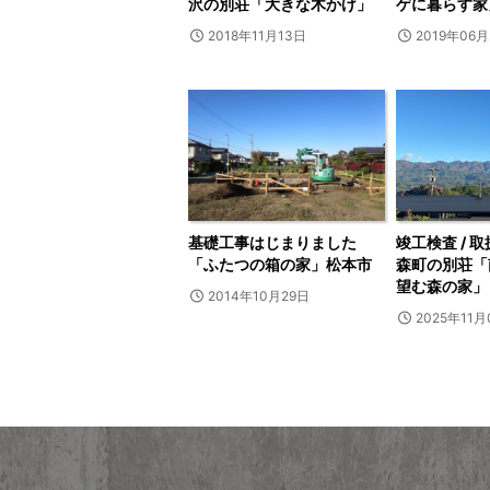
沢の別荘「大きな木かげ」
ゲに暮らす家
2018年11月13日
2019年06月
基礎工事はじまりました
竣工検査 / 
「ふたつの箱の家」松本市
森町の別荘「
望む森の家」
2014年10月29日
2025年11月