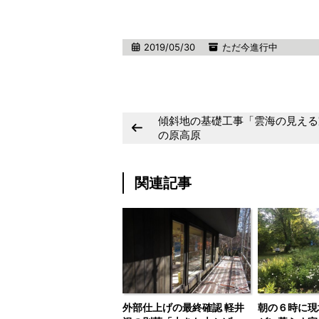
2019/05/30
ただ今進行中
傾斜地の基礎工事「雲海の見える
の原高原
関連記事
外部仕上げの最終確認 軽井
朝の６時に現