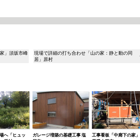
家」須坂市峰
現場で詳細の打ち合わせ「山の家：静と動の同
居」原村
場へ「ヒュッ
ガレージ増築の基礎工事 塩
工事看板「中廊下の家」