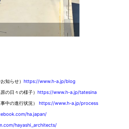
やお知らせ）
https://www.h-a.jp/blog
高原の日々の様子）
https://www.h-a.jp/tatesina
工事中の進行状況）
https://www.h-a.jp/process
cebook.com/ha.japan/
m.com/hayashi_architects/