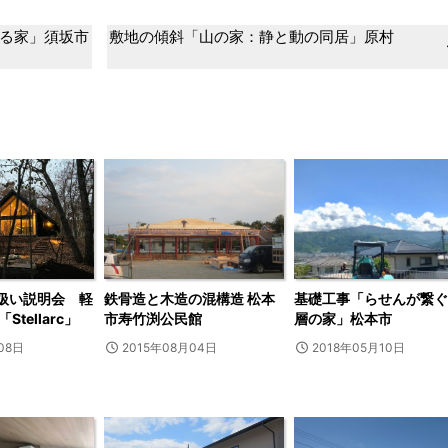
る家」須坂市
敷地の傾斜「山の家：静と動の同居」原村
取扱い説明会 軽
鉄骨造と木造の混構造 松本
基礎工事「らせんが繋ぐ
tellarc」
市寿竹渕公民館
層の家」松本市
08日
2015年08月04日
2018年05月10日