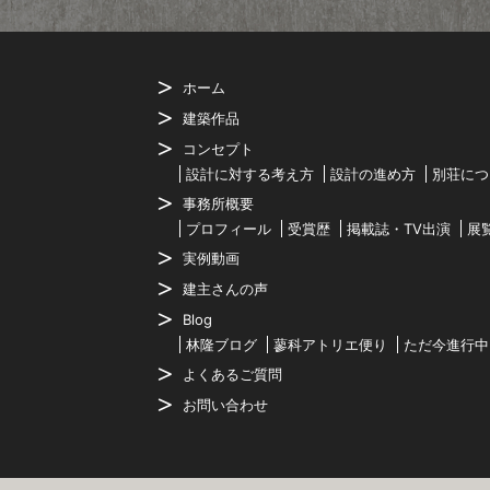
ホーム
建築作品
コンセプト
設計に対する考え方
設計の進め方
別荘につ
事務所概要
プロフィール
受賞歴
掲載誌・TV出演
展
実例動画
建主さんの声
Blog
林隆ブログ
蓼科アトリエ便り
ただ今進行中
よくあるご質問
お問い合わせ