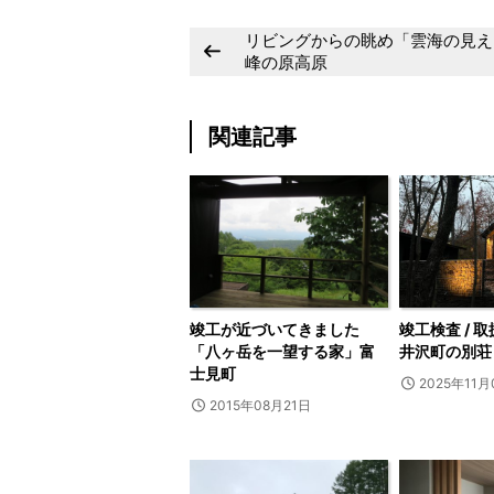
リビングからの眺め「雲海の見え
峰の原高原
関連記事
竣工が近づいてきました
竣工検査 / 
「八ヶ岳を一望する家」富
井沢町の別荘「S
士見町
2025年11月
2015年08月21日