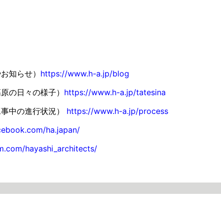
やお知らせ）
https://www.h-a.jp/blog
高原の日々の様子）
https://www.h-a.jp/tatesina
工事中の進行状況）
https://www.h-a.jp/process
cebook.com/ha.japan/
m.com/hayashi_architects/