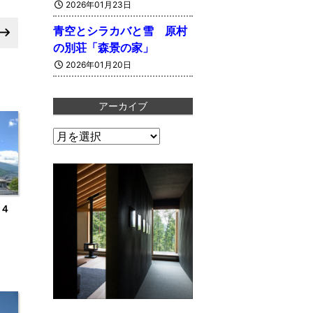
2026年01月23日
青空とシラカバと雪 原村
の別荘「森景の家」
2026年01月20日
アーカイブ
ア
ー
カ
４
イ
ブ