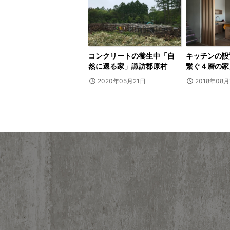
コンクリートの養生中「自
キッチンの設
然に還る家」諏訪郡原村
繋ぐ４層の家
2020年05月21日
2018年08月