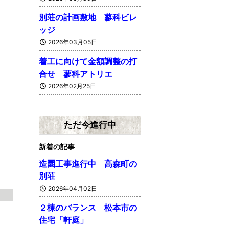
別荘の計画敷地 蓼科ビレ
ッジ
2026年03月05日
着工に向けて金額調整の打
合せ 蓼科アトリエ
2026年02月25日
ただ今進行中
新着の記事
造園工事進行中 高森町の
別荘
2026年04月02日
２棟のバランス 松本市の
住宅「軒庭」