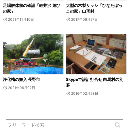
足場解体前の確認「軽井沢 遊び
大型の木製サッシ「ひなたぼっ
の家」
この家」山形村
2021年11月10日
2017年09月27日
浄化槽の搬入 長野市
Skypeで設計打合せ 白馬村の別
荘
2021年06月02日
2016年02月23日