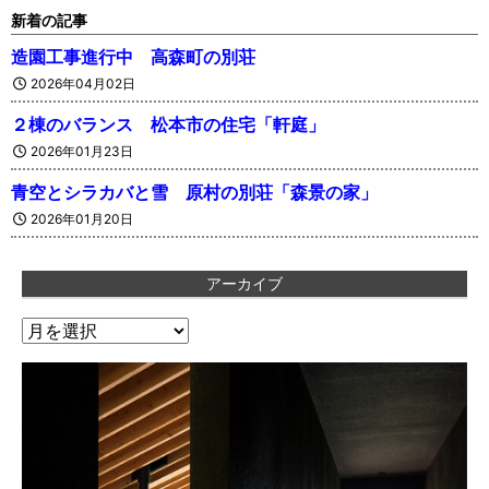
新着の記事
造園工事進行中 高森町の別荘
2026年04月02日
２棟のバランス 松本市の住宅「軒庭」
2026年01月23日
青空とシラカバと雪 原村の別荘「森景の家」
2026年01月20日
アーカイブ
ア
ー
カ
イ