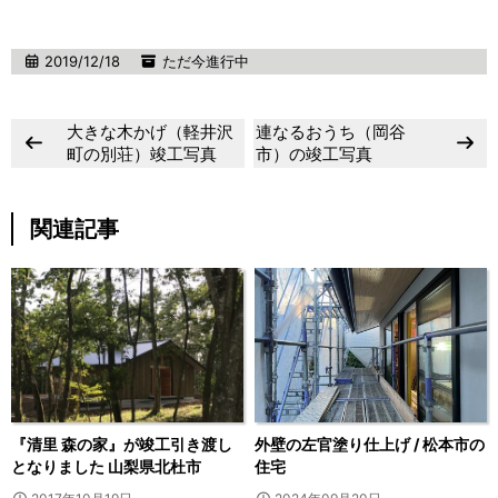
2019/12/18
ただ今進行中
大きな木かげ（軽井沢
連なるおうち（岡谷
町の別荘）竣工写真
市）の竣工写真
関連記事
『清里 森の家』が竣工引き渡し
外壁の左官塗り仕上げ / 松本市の
となりました 山梨県北杜市
住宅