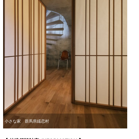
小さな家 群馬県嬬恋村