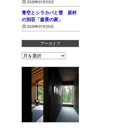
2026年01月23日
青空とシラカバと雪 原村
の別荘「森景の家」
2026年01月20日
アーカイブ
ア
ー
カ
イ
ブ