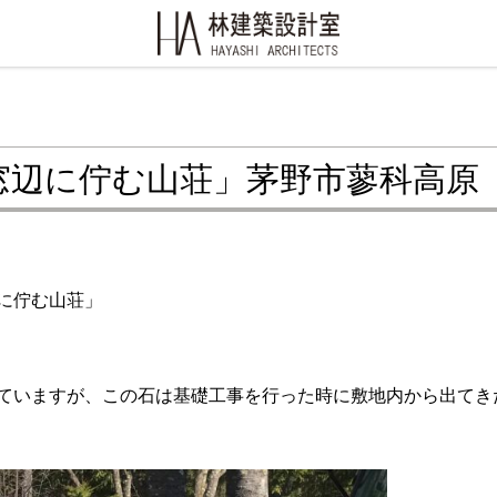
窓辺に佇む山荘」茅野市蓼科高原
に佇む山荘」
ていますが、この石は基礎工事を行った時に敷地内から出てき