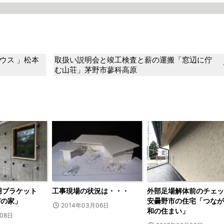
ウス 」松本
取扱い説明会と竣工検査と薪の運搬「窓辺に佇
む山荘」茅野市蓼科高原
用ブラケット
工事現場の状況は・・・
外部足場解体前のチェッ
びの家」
安曇野市の住宅「つなが
2014年03月06日
和の住まい」
月08日