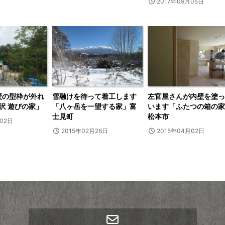
2017年09月05日
壁の型枠が外れ
雪融けを待って着工します
左官屋さんが内壁を塗っ
沢 遊びの家」
「八ヶ岳を一望する家」富
います「ふたつの箱の家
士見町
松本市
月02日
2015年02月26日
2015年04月02日