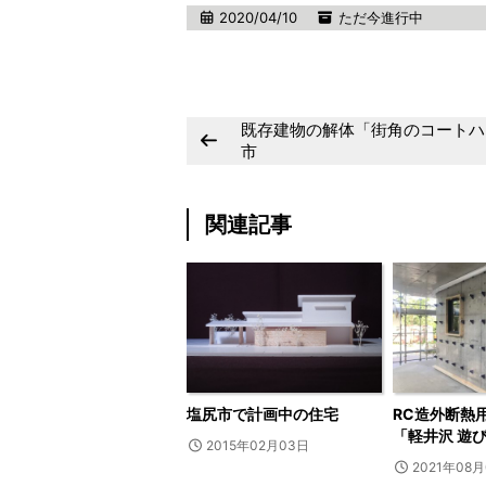
2020/04/10
ただ今進行中
既存建物の解体「街角のコートハ
市
関連記事
塩尻市で計画中の住宅
RC造外断熱
「軽井沢 遊
2015年02月03日
2021年08