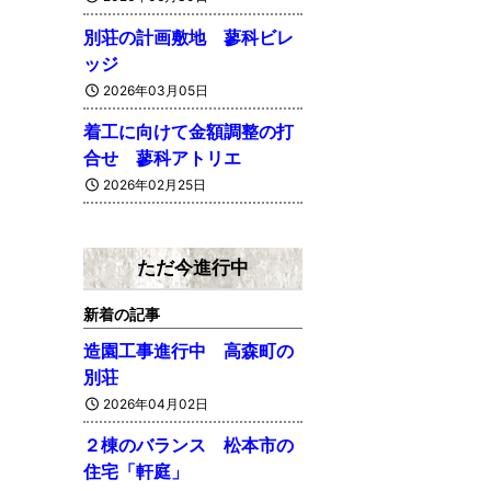
別荘の計画敷地 蓼科ビレ
ッジ
2026年03月05日
着工に向けて金額調整の打
合せ 蓼科アトリエ
2026年02月25日
ただ今進行中
新着の記事
造園工事進行中 高森町の
別荘
2026年04月02日
２棟のバランス 松本市の
住宅「軒庭」