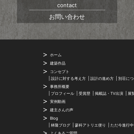
contact
お問い合わせ
ホーム
建築作品
コンセプト
設計に対する考え方
設計の進め方
別荘につ
事務所概要
プロフィール
受賞歴
掲載誌・TV出演
展
実例動画
建主さんの声
Blog
林隆ブログ
蓼科アトリエ便り
ただ今進行中
よくあるご質問