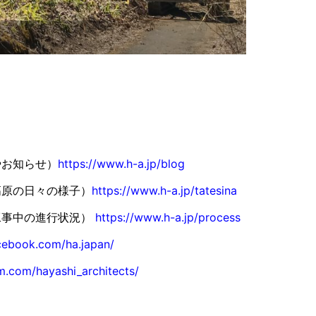
やお知らせ）
https://www.h-a.jp/blog
高原の日々の様子）
https://www.h-a.jp/tatesina
工事中の進行状況）
https://www.h-a.jp/process
cebook.com/ha.japan/
m.com/hayashi_architects/