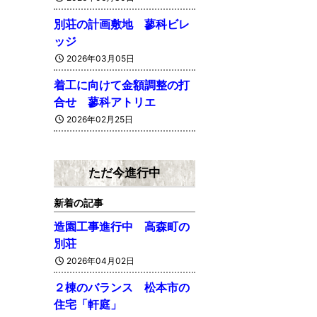
別荘の計画敷地 蓼科ビレ
ッジ
2026年03月05日
着工に向けて金額調整の打
合せ 蓼科アトリエ
2026年02月25日
ただ今進行中
新着の記事
造園工事進行中 高森町の
別荘
2026年04月02日
２棟のバランス 松本市の
住宅「軒庭」