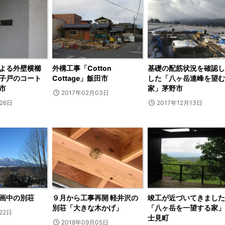
よる外壁横櫛
外構工事「Cotton
基礎の配筋状況を確認し
子戸のコート
Cottage」飯田市
した「八ヶ岳連峰を望む
市
家」茅野市
2017年02月03日
26日
2017年12月13日
画中の別荘
９月から工事再開 軽井沢の
竣工が近づいてきました
別荘「大きな木かげ」
「八ヶ岳を一望する家」
22日
士見町
2018年09月05日