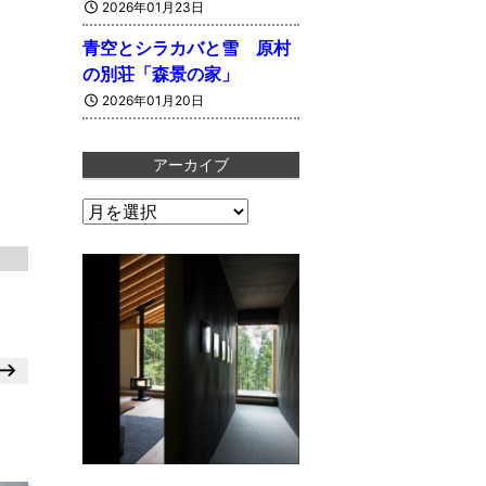
2026年01月23日
青空とシラカバと雪 原村
の別荘「森景の家」
2026年01月20日
アーカイブ
ア
ー
カ
イ
ブ