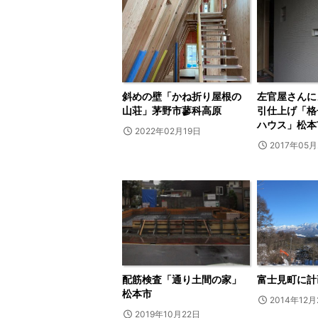
斜めの壁「かね折り屋根の
左官屋さんに
山荘」茅野市蓼科高原
引仕上げ「格
ハウス」松本
2022年02月19日
2017年05月
配筋検査「通り土間の家」
富士見町に計
松本市
2014年12月
2019年10月22日