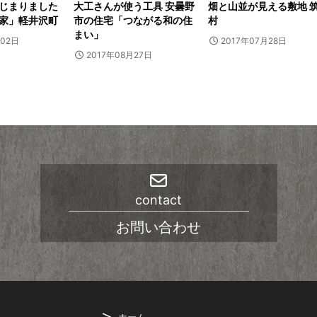
じまりました
大工さんが使う工具 安曇野
畑と山並が見える敷地 
家」軽井沢町
市の住宅「つながる和の住
村
まい」
月02日
2017年07月28日
2017年08月27日
contact
お問い合わせ
ホーム