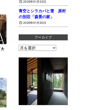
2026年01月23日
青空とシラカバと雪 原村
の別荘「森景の家」
2026年01月20日
アーカイブ
ア
「大
ー
カ
イ
ブ