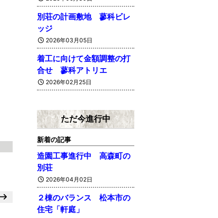
別荘の計画敷地 蓼科ビレ
ッジ
2026年03月05日
着工に向けて金額調整の打
合せ 蓼科アトリエ
2026年02月25日
ただ今進行中
新着の記事
造園工事進行中 高森町の
別荘
2026年04月02日
２棟のバランス 松本市の
住宅「軒庭」