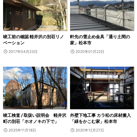
竣工前の確認 軽井沢の別荘リノ
軒先の雪止め金具「通り土間の
ベーション
家」松本市
2017年04月23日
2020年01月22日
竣工検査 / 取扱い説明会 軽井沢
外壁下地工事 カラ松の床材搬入
町の別荘「ホオノキの下で」
「緑をかこむ家」松本市
2025年11月18日
2020年12月27日