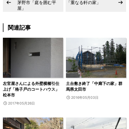
茅野市「庭を囲む平
「重なる軒の家」
屋」
関連記事
左官屋さんによる外壁横櫛引仕
土台敷き終了「中廊下の家」群
上げ「格子戸のコートハウス」
馬県太田市
松本市
2016年05月03日
2017年05月26日