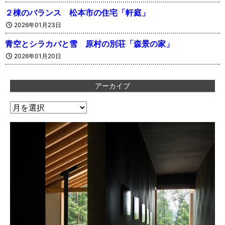
２棟のバランス 松本市の住宅「軒庭」
2026年01月23日
青空とシラカバと雪 原村の別荘「森景の家」
2026年01月20日
アーカイブ
ア
ー
カ
イ
ブ