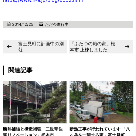
https://www.h-a.jp/blog/6552.html
2014/12/25
ただ今進行中
富士見町に計画中の別
「ふたつの箱の家」松
荘
本市 上棟しました
関連記事
断熱補強と構造補強「二世帯住
断熱工事が行われています 「八
宅リノベーション」松本市
ヶ岳を一望する家」富士見町