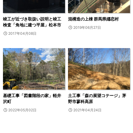
竣工が近づき取扱い説明と竣工
混構造の上棟 群馬県嬬恋村
検査「角地に建つ平屋」松本市
2019年06月27日
2017年04月08日
基礎工事「図書階段の家」軽井
土工事「森の展望コテージ」茅
沢町
野市蓼科高原
2022年05月02日
2021年04月24日