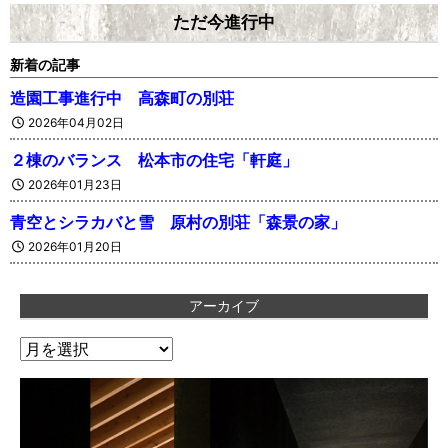
ただ今進行中
新着の記事
造園工事進行中 高森町の別荘
2026年04月02日
２棟のバランス 松本市の住宅「軒庭」
2026年01月23日
青空とシラカバと雪 原村の別荘「森景の家」
2026年01月20日
アーカイブ
ア
ー
カ