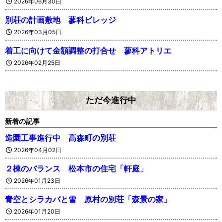
2026年06月30日
別荘の計画敷地 蓼科ビレッジ
2026年03月05日
着工に向けて金額調整の打合せ 蓼科アトリエ
2026年02月25日
ただ今進行中
新着の記事
造園工事進行中 高森町の別荘
2026年04月02日
２棟のバランス 松本市の住宅「軒庭」
2026年01月23日
青空とシラカバと雪 原村の別荘「森景の家」
2026年01月20日