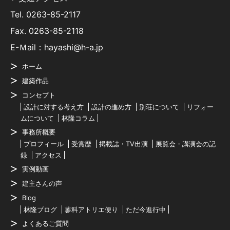
Tel.
0263-85-2117
Fax. 0263-85-2118
E-Ｍail：hayashi@h-a.jp
ホーム
建築作品
コンセプト
設計に対する考え方
設計の進め方
別荘について
リフォー
ムについて
林隆コラム
事務所概要
プロフィール
受賞歴
掲載誌・TV出演
展覧会・講演会の記
録
アクセス
実例動画
建主さんの声
Blog
林隆ブログ
蓼科アトリエ便り
ただ今進行中
よくあるご質問