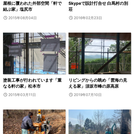
屋根に覆われた外部空間「軒で
Skypeで設計打合せ 白馬村の別
結ぶ家」塩尻市
荘
2015年08月04日
2016年02月23日
塗装工事が行われています「重
リビングからの眺め「雲海の見
なる軒の家」松本市
える家」須坂市峰の原高原
2015年03月11日
2019年07月10日