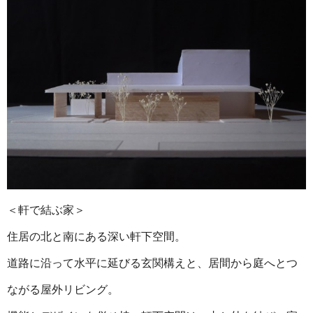
＜軒で結ぶ家＞
住居の北と南にある深い軒下空間。
道路に沿って水平に延びる玄関構えと、居間から庭へとつ
ながる屋外リビング。