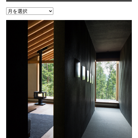
ア
ー
カ
イ
ブ