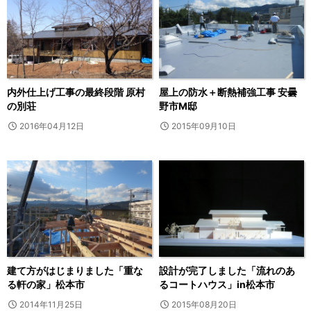
内外仕上げ工事の最終段階 原村
屋上の防水＋断熱補強工事 安曇
の別荘
野市M邸
2016年04月12日
2015年09月10日
建て方がはじまりました「重な
設計が完了しました「流れのあ
る軒の家」松本市
るコートハウス」in松本市
2014年11月25日
2015年08月20日