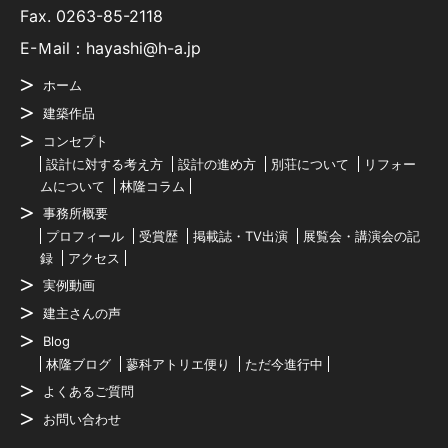
Fax. 0263-85-2118
E-Ｍail：hayashi@h-a.jp
ホーム
建築作品
コンセプト
設計に対する考え方
設計の進め方
別荘について
リフォー
ムについて
林隆コラム
事務所概要
プロフィール
受賞歴
掲載誌・TV出演
展覧会・講演会の記
録
アクセス
実例動画
建主さんの声
Blog
林隆ブログ
蓼科アトリエ便り
ただ今進行中
よくあるご質問
お問い合わせ