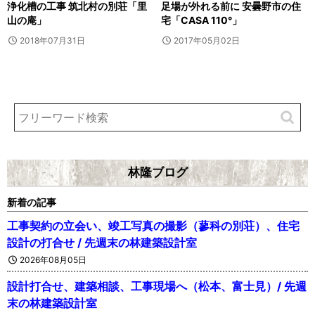
浄化槽の工事 筑北村の別荘「里
足場が外れる前に 安曇野市の住
山の庵」
宅「CASA 110°」
2018年07月31日
2017年05月02日
林隆ブログ
新着の記事
工事契約の立会い、竣工写真の撮影（蓼科の別荘）、住宅
設計の打合せ / 先週末の林建築設計室
2026年08月05日
設計打合せ、建築相談、工事現場へ（松本、富士見）/ 先週
末の林建築設計室