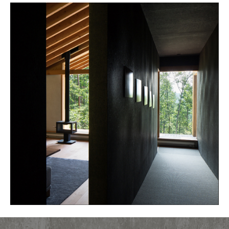
ー
カ
イ
ブ