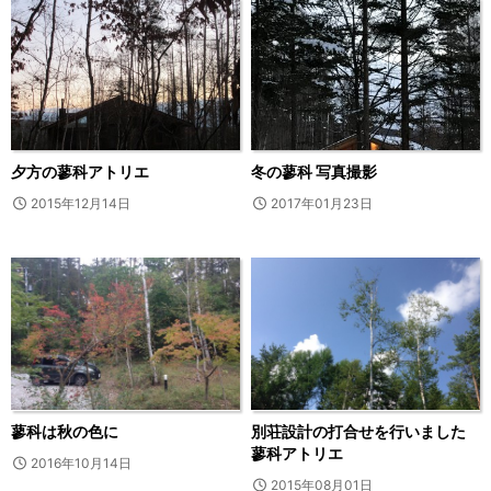
夕方の蓼科アトリエ
冬の蓼科 写真撮影
2015年12月14日
2017年01月23日
蓼科は秋の色に
別荘設計の打合せを行いました
蓼科アトリエ
2016年10月14日
2015年08月01日