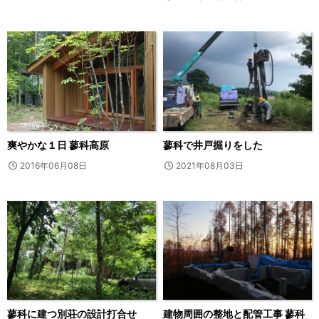
爽やかな１日 蓼科高原
蓼科で井戸掘りをした
2016年06月08日
2021年08月03日
蓼科に建つ別荘の設計打合せ
建物周囲の整地と配管工事 蓼科