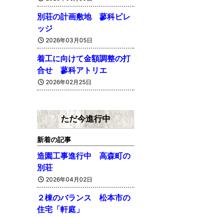
別荘の計画敷地 蓼科ビレ
ッジ
2026年03月05日
着工に向けて金額調整の打
合せ 蓼科アトリエ
2026年02月25日
ただ今進行中
新着の記事
造園工事進行中 高森町の
別荘
2026年04月02日
２棟のバランス 松本市の
住宅「軒庭」