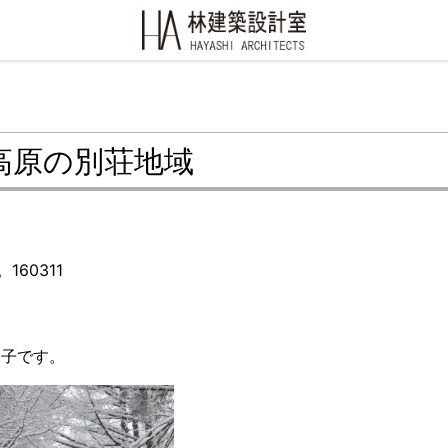
高原の別荘地域
60311
様子です。