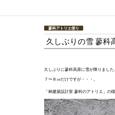
蓼科アトリエ便り
久しぶりの雪 蓼科
久しぶりに蓼科高原に雪が降りました。1
７〜８㎝だけですが・・・。
「林建築設計室 蓼科のアトリエ」の