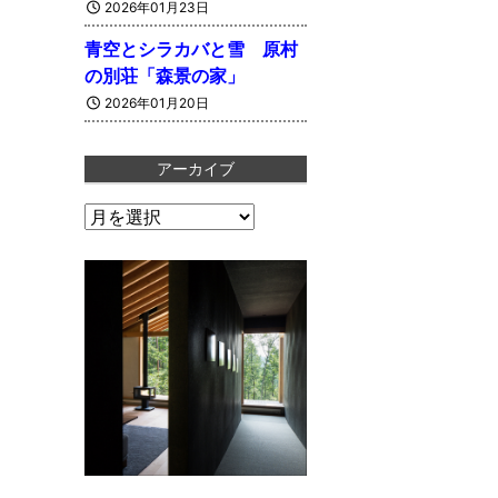
2026年01月23日
青空とシラカバと雪 原村
の別荘「森景の家」
2026年01月20日
アーカイブ
ア
ー
カ
イ
ブ