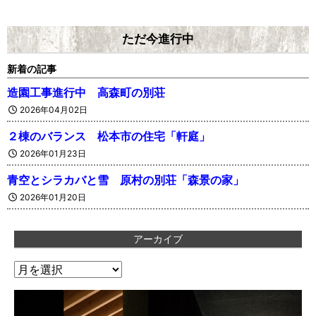
ただ今進行中
新着の記事
造園工事進行中 高森町の別荘
2026年04月02日
２棟のバランス 松本市の住宅「軒庭」
2026年01月23日
青空とシラカバと雪 原村の別荘「森景の家」
2026年01月20日
アーカイブ
ア
ー