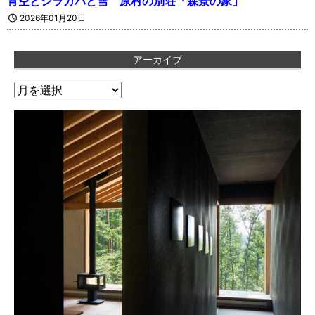
青空とシラカバと雪 原村の別荘「森景の家」
2026年01月20日
アーカイブ
ア
ー
カ
イ
ブ