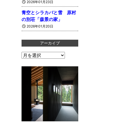
2026年01月23日
青空とシラカバと雪 原村
の別荘「森景の家」
2026年01月20日
アーカイブ
ア
ー
カ
イ
ブ