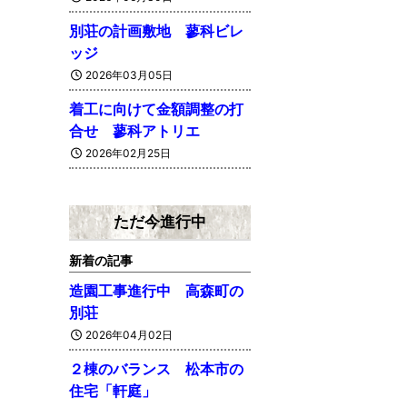
別荘の計画敷地 蓼科ビレ
ッジ
2026年03月05日
着工に向けて金額調整の打
合せ 蓼科アトリエ
2026年02月25日
ただ今進行中
新着の記事
造園工事進行中 高森町の
別荘
2026年04月02日
２棟のバランス 松本市の
住宅「軒庭」