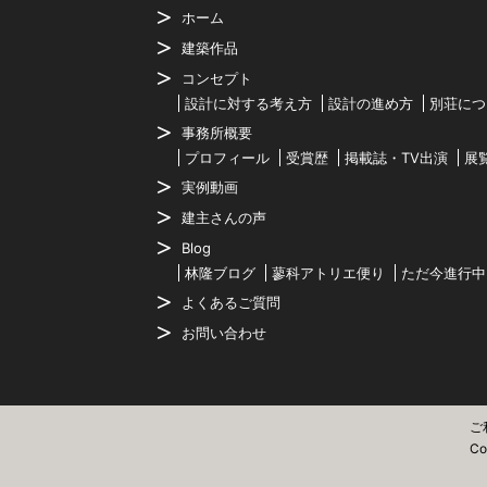
ホーム
建築作品
コンセプト
設計に対する考え方
設計の進め方
別荘につ
事務所概要
プロフィール
受賞歴
掲載誌・TV出演
展
実例動画
建主さんの声
Blog
林隆ブログ
蓼科アトリエ便り
ただ今進行中
よくあるご質問
お問い合わせ
ご
Co