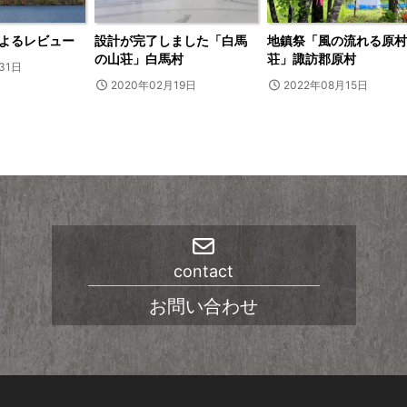
よるレビュー
設計が完了しました「白馬
地鎮祭「風の流れる原村
の山荘」白馬村
荘」諏訪郡原村
31日
2020年02月19日
2022年08月15日
contact
お問い合わせ