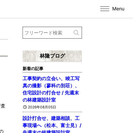
Menu
林隆ブログ
新着の記事
工事契約の立会い、竣工写
真の撮影（蓼科の別荘）、
住宅設計の打合せ / 先週末
の林建築設計室
審査
2026年08月05日
設計打合せ、建築相談、工
事現場へ（松本、富士見）/
の
先週末の林建築設計室