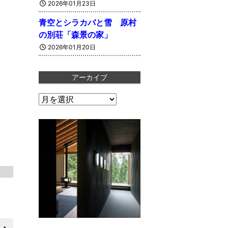
2026年01月23日
青空とシラカバと雪 原村
の別荘「森景の家」
2026年01月20日
アーカイブ
ア
ー
カ
イ
ブ