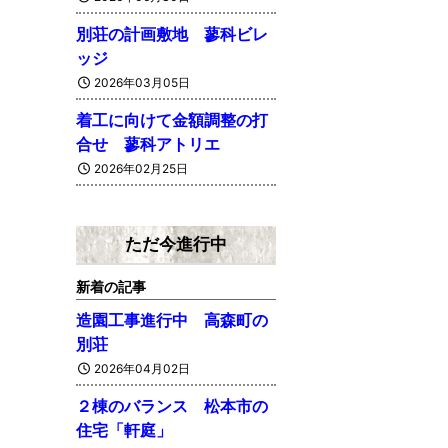
別荘の計画敷地 蓼科ビレ
ッジ
2026年03月05日
着工に向けて金額調整の打
合せ 蓼科アトリエ
2026年02月25日
ただ今進行中
新着の記事
造園工事進行中 高森町の
別荘
2026年04月02日
２棟のバランス 松本市の
住宅「軒庭」