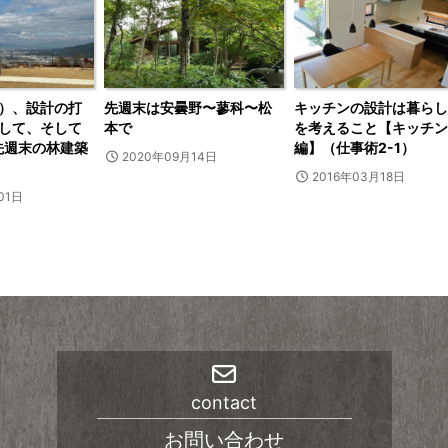
）、設計の打
先週末は安曇野〜蓼科〜松
キッチンの設計は暮らし
して、そして
本で
を考えること【キッチン
 先週末の林建築
編】（仕事術2-1）
2020年09月14日
2016年03月18日
01日
contact
お問い合わせ