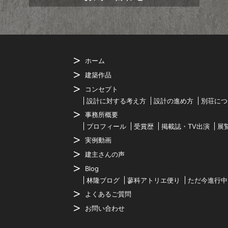
ホーム
建築作品
コンセプト
設計に対する考え方
設計の進め方
別荘につ
事務所概要
プロフィール
受賞歴
掲載誌・TV出演
展
実例動画
建主さんの声
Blog
林隆ブログ
蓼科アトリエ便り
ただ今進行中
よくあるご質問
お問い合わせ