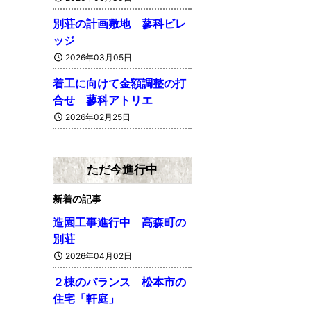
別荘の計画敷地 蓼科ビレ
ッジ
2026年03月05日
着工に向けて金額調整の打
合せ 蓼科アトリエ
2026年02月25日
ただ今進行中
新着の記事
造園工事進行中 高森町の
別荘
2026年04月02日
２棟のバランス 松本市の
住宅「軒庭」