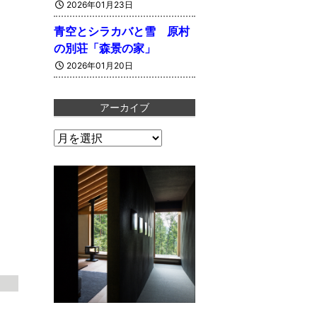
2026年01月23日
青空とシラカバと雪 原村
の別荘「森景の家」
2026年01月20日
アーカイブ
ア
ー
カ
イ
ブ