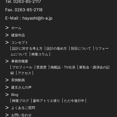
Tel.
0263-85-2117
Fax. 0263-85-2118
E-Ｍail：hayashi@h-a.jp
ホーム
建築作品
コンセプト
設計に対する考え方
設計の進め方
別荘について
リフォー
ムについて
林隆コラム
事務所概要
プロフィール
受賞歴
掲載誌・TV出演
展覧会・講演会の記
録
アクセス
実例動画
建主さんの声
Blog
林隆ブログ
蓼科アトリエ便り
ただ今進行中
よくあるご質問
お問い合わせ