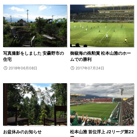
写真撮影をしました 安曇野市の
御嶽海の殊勲賞 松本山雅のホー
住宅
ムでの勝利
2018年06月08日
2017年07月24日
お盆休みのお知らせ
松本山雅 首位浮上 J2リーグ第22