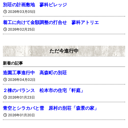
別荘の計画敷地 蓼科ビレッジ
2026年03月05日
着工に向けて金額調整の打合せ 蓼科アトリエ
2026年02月25日
ただ今進行中
新着の記事
造園工事進行中 高森町の別荘
2026年04月02日
２棟のバランス 松本市の住宅「軒庭」
2026年01月23日
青空とシラカバと雪 原村の別荘「森景の家」
2026年01月20日