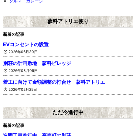
クルマ・ガレージ
蓼科アトリエ便り
新着の記事
EVコンセントの設置
2026年06月30日
別荘の計画敷地 蓼科ビレッジ
2026年03月05日
着工に向けて金額調整の打合せ 蓼科アトリエ
2026年02月25日
ただ今進行中
新着の記事
造園工事進行中 高森町の別荘