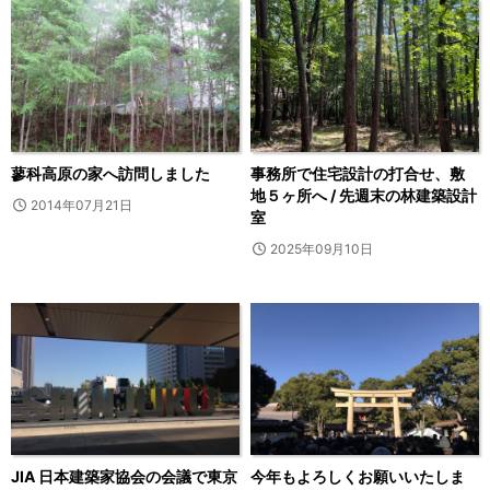
蓼科高原の家へ訪問しました
事務所で住宅設計の打合せ、敷
地５ヶ所へ / 先週末の林建築設計
2014年07月21日
室
2025年09月10日
JIA 日本建築家協会の会議で東京
今年もよろしくお願いいたしま