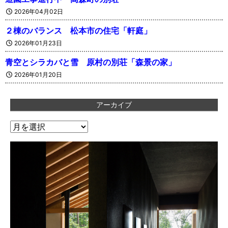
2026年04月02日
２棟のバランス 松本市の住宅「軒庭」
2026年01月23日
青空とシラカバと雪 原村の別荘「森景の家」
2026年01月20日
アーカイブ
ア
ー
カ
イ
ブ