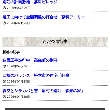
別荘の計画敷地 蓼科ビレッジ
2026年03月05日
着工に向けて金額調整の打合せ 蓼科アトリエ
2026年02月25日
ただ今進行中
新着の記事
造園工事進行中 高森町の別荘
2026年04月02日
２棟のバランス 松本市の住宅「軒庭」
2026年01月23日
青空とシラカバと雪 原村の別荘「森景の家」
2026年01月20日