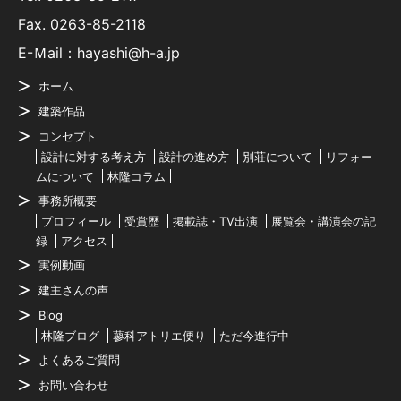
Fax. 0263-85-2118
E-Ｍail：hayashi@h-a.jp
ホーム
建築作品
コンセプト
設計に対する考え方
設計の進め方
別荘について
リフォー
ムについて
林隆コラム
事務所概要
プロフィール
受賞歴
掲載誌・TV出演
展覧会・講演会の記
録
アクセス
実例動画
建主さんの声
Blog
林隆ブログ
蓼科アトリエ便り
ただ今進行中
よくあるご質問
お問い合わせ