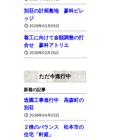
別荘の計画敷地 蓼科ビレ
ッジ
2026年03月05日
着工に向けて金額調整の打
合せ 蓼科アトリエ
2026年02月25日
ただ今進行中
新着の記事
造園工事進行中 高森町の
別荘
2026年04月02日
２棟のバランス 松本市の
住宅「軒庭」