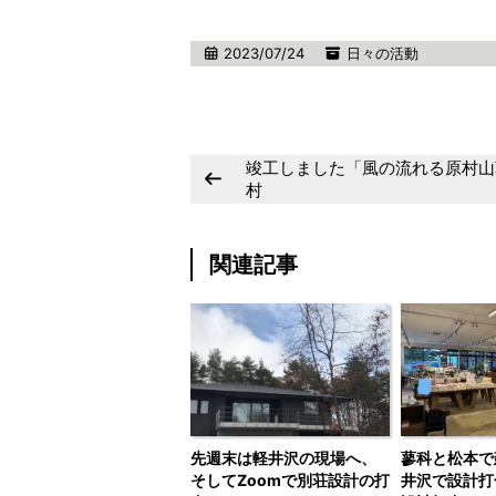
2023/07/24
日々の活動
竣工しました「風の流れる原村山
村
関連記事
先週末は軽井沢の現場へ、
蓼科と松本で
そしてZoomで別荘設計の打
井沢で設計打