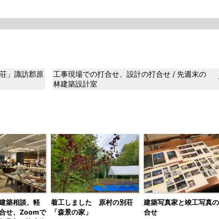
荘」諏訪郡原
工事現場での打合せ、設計の打合せ / 先週末の
林建築設計室
建築相談、軽
着工しました 原村の別荘
建築写真家と竣工写真の
合せ、Zoomで
「森景の家」
合せ