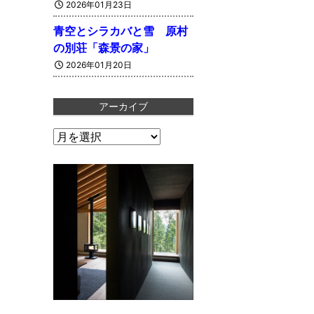
2026年01月23日
青空とシラカバと雪 原村
の別荘「森景の家」
2026年01月20日
アーカイブ
ア
ー
カ
イ
ブ