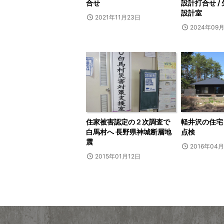
合せ
設計打合せ /
設計室
2021年11月23日
2024年09
住家被害認定の２次調査で
軽井沢の住宅
白馬村へ 長野県神城断層地
点検
震
2016年04月
2015年01月12日