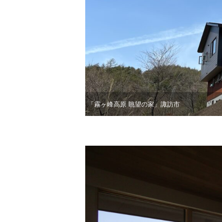
「霧ヶ峰高原 眺望の家」諏訪市