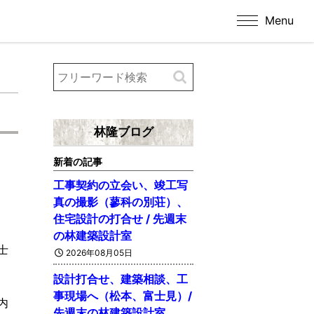
Menu
林隆ブログ
新着の記事
工事契約の立会い、竣工写
真の撮影（蓼科の別荘）、
住宅設計の打合せ / 先週末
の林建築設計室
士
2026年08月05日
設計打合せ、建築相談、工
事現場へ（松本、富士見）/
内
先週末の林建築設計室