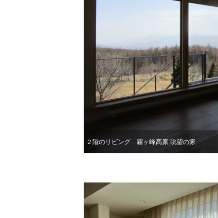
２階のリビング 霧ヶ峰高原 眺望の家