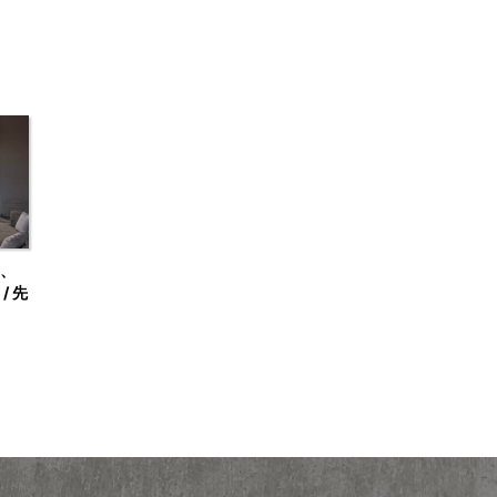
、
/ 先