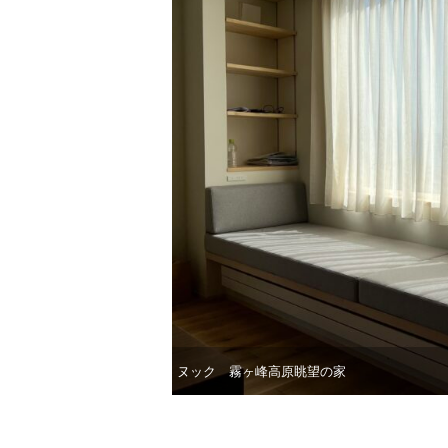
ヌック 霧ヶ峰高原眺望の家