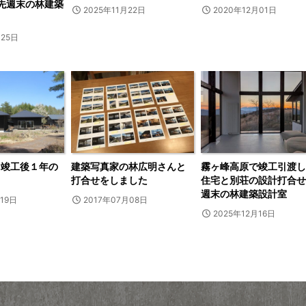
 先週末の林建築
2025年11月22日
2020年12月01日
月25日
 竣工後１年の
建築写真家の林広明さんと
霧ヶ峰高原で竣工引渡し
打合せをしました
住宅と別荘の設計打合せ 
週末の林建築設計室
19日
2017年07月08日
2025年12月16日