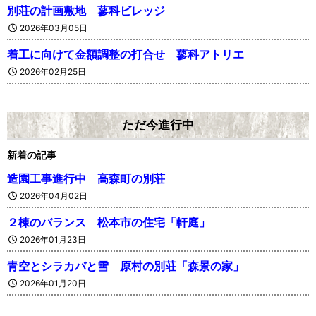
別荘の計画敷地 蓼科ビレッジ
2026年03月05日
着工に向けて金額調整の打合せ 蓼科アトリエ
2026年02月25日
ただ今進行中
新着の記事
造園工事進行中 高森町の別荘
2026年04月02日
２棟のバランス 松本市の住宅「軒庭」
2026年01月23日
青空とシラカバと雪 原村の別荘「森景の家」
2026年01月20日