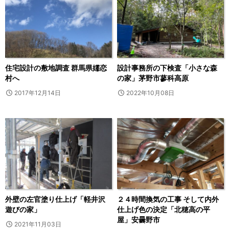
住宅設計の敷地調査 群馬県嬬恋
設計事務所の下検査「小さな森
村へ
の家」茅野市蓼科高原
2017年12月14日
2022年10月08日
外壁の左官塗り仕上げ「軽井沢
２４時間換気の工事 そして内外
遊びの家」
仕上げ色の決定「北穂高の平
屋」安曇野市
2021年11月03日