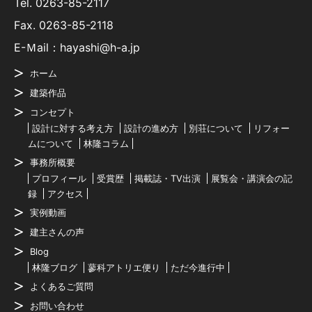
Tel.
0263-85-2117
Fax. 0263-85-2118
E-Ｍail：hayashi@h-a.jp
ホーム
建築作品
コンセプト
設計に対する考え方
設計の進め方
別荘について
リフォー
ムについて
林隆コラム
事務所概要
プロフィール
受賞歴
掲載誌・TV出演
展覧会・講演会の記
録
アクセス
実例動画
建主さんの声
Blog
林隆ブログ
蓼科アトリエ便り
ただ今進行中
よくあるご質問
お問い合わせ