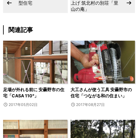
型住宅
上げ 筑北村の別荘「里
山の庵」
関連記事
足場が外れる前に 安曇野市の住
大工さんが使う工具 安曇野市の
宅「CASA 110°」
住宅「つながる和の住まい」
2017年05月02日
2017年08月27日