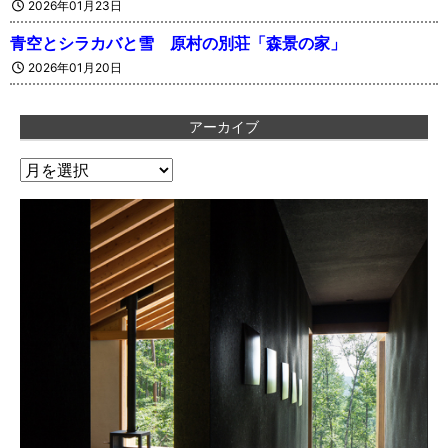
2026年01月23日
青空とシラカバと雪 原村の別荘「森景の家」
2026年01月20日
アーカイブ
ア
ー
カ
イ
ブ