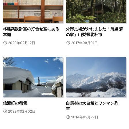
林建築設計室の打合せ室にある
外部足場が外れました「清里 森
本棚
の家」山梨県北杜市
2020年02月12日
2017年08月01日
信濃町の積雪
白馬村の大自然とワンマン列
車
2022年02月02日
2014年02月27日