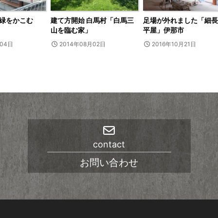
緑をかこむ
建て方開始 白馬村「白馬三
足場が外れました「細長
山を臨む家」
平屋」伊那市
月04日
2014年08月02日
2016年10月21日
contact
お問い合わせ