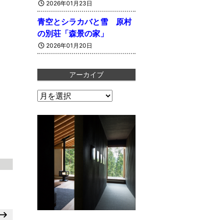
2026年01月23日
青空とシラカバと雪 原村
の別荘「森景の家」
2026年01月20日
アーカイブ
ア
ー
カ
イ
ブ