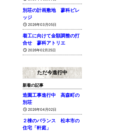
別荘の計画敷地 蓼科ビレ
ッジ
2026年03月05日
着工に向けて金額調整の打
合せ 蓼科アトリエ
2026年02月25日
ただ今進行中
新着の記事
造園工事進行中 高森町の
別荘
2026年04月02日
２棟のバランス 松本市の
住宅「軒庭」