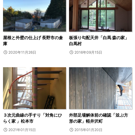
屋根と外壁の仕上げ 長野市の倉
板張り勾配天井「白馬 森の家」
庫
白馬村
2020年11月26日
2016年09月15日
３次元曲線の手すり「対角にひ
外部足場解体前の確認「並ぶ方
らく家 」松本市
形の家」軽井沢町
2021年01月15日
2015年01月20日