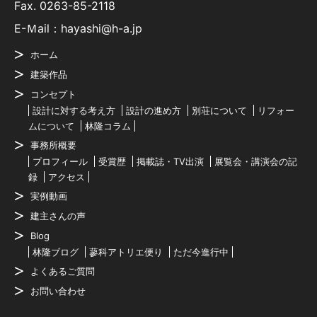
Fax. 0263-85-2118
E-Ｍail：hayashi@h-a.jp
ホーム
建築作品
コンセプト
設計に対する考え方
設計の進め方
別荘について
リフォー
ムについて
林隆コラム
事務所概要
プロフィール
受賞歴
掲載誌・TV出演
展覧会・講演会の記
録
アクセス
実例動画
建主さんの声
Blog
林隆ブログ
蓼科アトリエ便り
ただ今進行中
よくあるご質問
お問い合わせ