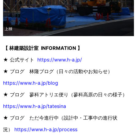
上棟
【 林建築設計室 INFORMATION 】
★ 公式サイト
https://www.h-a.jp/
★ ブログ 林隆ブログ（日々の活動やお知らせ）
https://www.h-a.jp/blog
★ ブログ 蓼科アトリエ便り（蓼科高原の日々の様子）
https://www.h-a.jp/tatesina
★ ブログ ただ今進行中（設計中・工事中の進行状
況）
https://www.h-a.jp/process