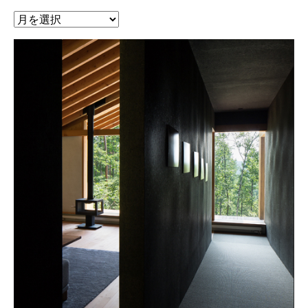
ア
ー
カ
イ
ブ