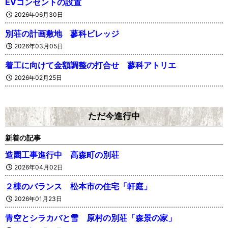
EVコンセントの設置
2026年06月30日
別荘の計画敷地 蓼科ビレッジ
2026年03月05日
着工に向けて金額調整の打合せ 蓼科アトリエ
2026年02月25日
ただ今進行中
新着の記事
造園工事進行中 高森町の別荘
2026年04月02日
２棟のバランス 松本市の住宅「軒庭」
2026年01月23日
青空とシラカバと雪 原村の別荘「森景の家」