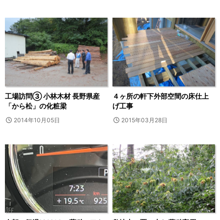
工場訪問③ 小林木材 長野県産
４ヶ所の軒下外部空間の床仕上
「から松」の化粧梁
げ工事
2014年10月05日
2015年03月28日