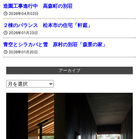
造園工事進行中 高森町の別荘
2026年04月02日
２棟のバランス 松本市の住宅「軒庭」
2026年01月23日
青空とシラカバと雪 原村の別荘「森景の家」
2026年01月20日
アーカイブ
ア
ー
カ
イ
ブ