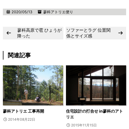
2020/05/13
蓼科アトリエ便り
蓼科高原で雹 ひょうが
ソファーとラグ 位置関
降った
係とサイズ感
関連記事
蓼科アトリエ 工事再開
住宅設計の打合せ in蓼科のアト
リエ
2014年08月22日
2015年11月15日