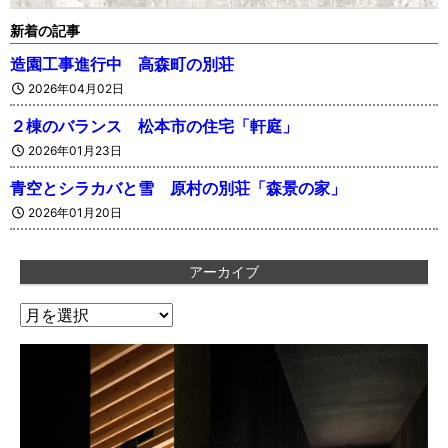
新着の記事
造園工事進行中 高森町の別荘
2026年04月02日
２棟のバランス 松本市の住宅「軒庭」
2026年01月23日
青空とシラカバと雪 原村の別荘「森景の家」
2026年01月20日
アーカイブ
ア
ー
カ
イ