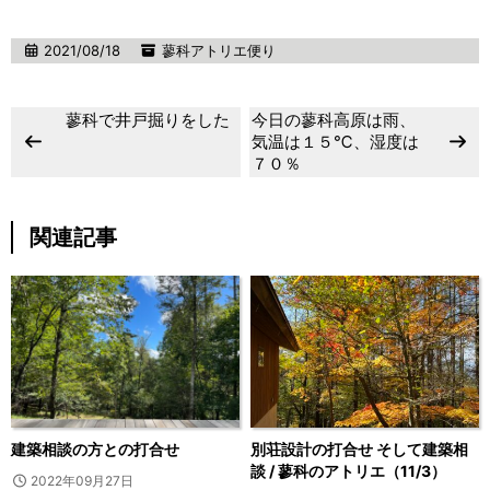
2021/08/18
蓼科アトリエ便り
蓼科で井戸掘りをした
今日の蓼科高原は雨、
気温は１５℃、湿度は
７０％
関連記事
建築相談の方との打合せ
別荘設計の打合せ そして建築相
談 / 蓼科のアトリエ（11/3）
2022年09月27日