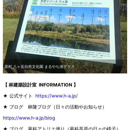
原村 八ヶ岳自然文化園 まるやち湖テラス
【 林建築設計室 INFORMATION 】
★ 公式サイト
https://www.h-a.jp/
★ ブログ 林隆ブログ（日々の活動やお知らせ）
https://www.h-a.jp/blog
★ ブログ 蓼科アトリエ便り（蓼科高原の日々の様子）