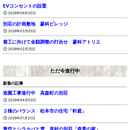
EVコンセントの設置
2026年06月30日
別荘の計画敷地 蓼科ビレッジ
2026年03月05日
着工に向けて金額調整の打合せ 蓼科アトリエ
2026年02月25日
ただ今進行中
新着の記事
造園工事進行中 高森町の別荘
2026年04月02日
２棟のバランス 松本市の住宅「軒庭」
2026年01月23日
青空とシラカバと雪 原村の別荘「森景の家」