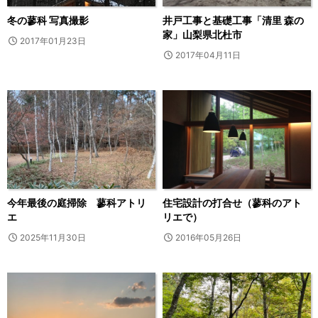
冬の蓼科 写真撮影
井戸工事と基礎工事「清里 森の
家」山梨県北杜市
2017年01月23日
2017年04月11日
今年最後の庭掃除 蓼科アトリ
住宅設計の打合せ（蓼科のアト
エ
リエで）
2025年11月30日
2016年05月26日