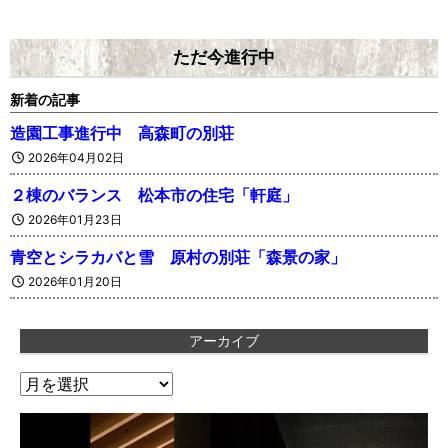
ただ今進行中
新着の記事
造園工事進行中 高森町の別荘
2026年04月02日
２棟のバランス 松本市の住宅「軒庭」
2026年01月23日
青空とシラカバと雪 原村の別荘「森景の家」
2026年01月20日
アーカイブ
ア
ー