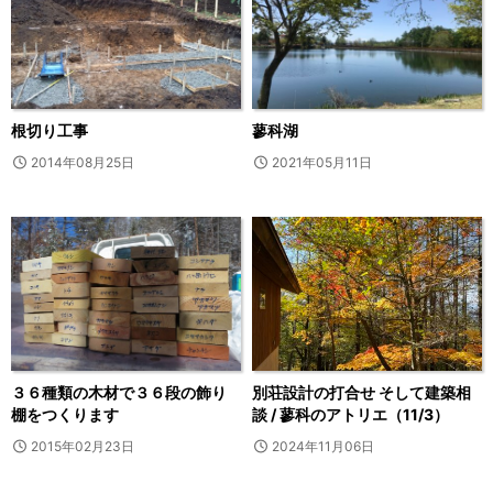
根切り工事
蓼科湖
2014年08月25日
2021年05月11日
３６種類の木材で３６段の飾り
別荘設計の打合せ そして建築相
棚をつくります
談 / 蓼科のアトリエ（11/3）
2015年02月23日
2024年11月06日