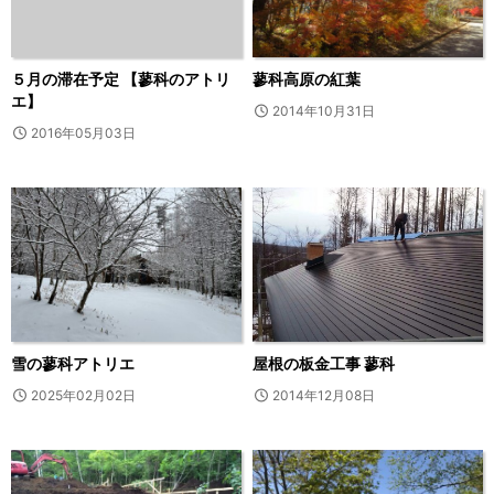
５月の滞在予定 【蓼科のアトリ
蓼科高原の紅葉
エ】
2014年10月31日
2016年05月03日
雪の蓼科アトリエ
屋根の板金工事 蓼科
2025年02月02日
2014年12月08日