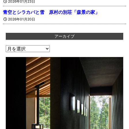
2026年01月23日
青空とシラカバと雪 原村の別荘「森景の家」
2026年01月20日
アーカイブ
ア
ー
カ
イ
ブ