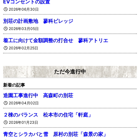
EVコンセントの設置
2026年06月30日
別荘の計画敷地 蓼科ビレッジ
2026年03月05日
着工に向けて金額調整の打合せ 蓼科アトリエ
2026年02月25日
ただ今進行中
新着の記事
造園工事進行中 高森町の別荘
2026年04月02日
２棟のバランス 松本市の住宅「軒庭」
2026年01月23日
青空とシラカバと雪 原村の別荘「森景の家」