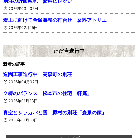
別荘の計画敷地 蓼科ビレッジ
2026年03月05日
着工に向けて金額調整の打合せ 蓼科アトリエ
2026年02月25日
ただ今進行中
新着の記事
造園工事進行中 高森町の別荘
2026年04月02日
２棟のバランス 松本市の住宅「軒庭」
2026年01月23日
青空とシラカバと雪 原村の別荘「森景の家」
2026年01月20日