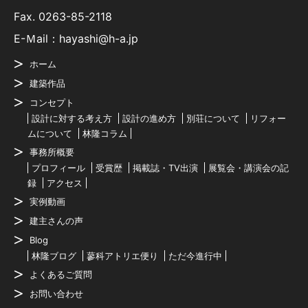
Fax. 0263-85-2118
E-Ｍail：hayashi@h-a.jp
ホーム
建築作品
コンセプト
設計に対する考え方
設計の進め方
別荘について
リフォー
ムについて
林隆コラム
事務所概要
プロフィール
受賞歴
掲載誌・TV出演
展覧会・講演会の記
録
アクセス
実例動画
建主さんの声
Blog
林隆ブログ
蓼科アトリエ便り
ただ今進行中
よくあるご質問
お問い合わせ