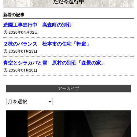
ただ今進行中
新着の記事
造園工事進行中 高森町の別荘
2026年04月02日
２棟のバランス 松本市の住宅「軒庭」
2026年01月23日
青空とシラカバと雪 原村の別荘「森景の家」
2026年01月20日
アーカイブ
ア
ー
カ
イ