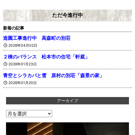
ただ今進行中
新着の記事
造園工事進行中 高森町の別荘
2026年04月02日
２棟のバランス 松本市の住宅「軒庭」
2026年01月23日
青空とシラカバと雪 原村の別荘「森景の家」
2026年01月20日
アーカイブ
ア
ー