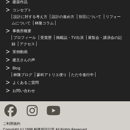
建築作品
コンセプト
設計に対する考え方
設計の進め方
別荘について
リフォー
ムについて
林隆コラム
事務所概要
プロフィール
受賞歴
掲載誌・TV出演
展覧会・講演会の記
録
アクセス
実例動画
建主さんの声
Blog
林隆ブログ
蓼科アトリエ便り
ただ今進行中
よくあるご質問
お問い合わせ
ご利用規約
Copyright (c) 1998 林建築設計室 All Rights Reserved.