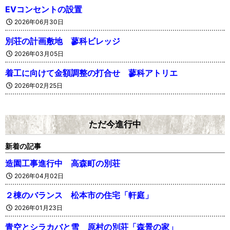
EVコンセントの設置
2026年06月30日
別荘の計画敷地 蓼科ビレッジ
2026年03月05日
着工に向けて金額調整の打合せ 蓼科アトリエ
2026年02月25日
ただ今進行中
新着の記事
造園工事進行中 高森町の別荘
2026年04月02日
２棟のバランス 松本市の住宅「軒庭」
2026年01月23日
青空とシラカバと雪 原村の別荘「森景の家」